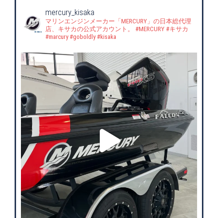
mercury_kisaka
マリンエンジンメーカー「MERCURY」の日本総代理
店、キサカの公式アカウント。
#MERCURY #キサカ
#marcury #goboldly #kisaka