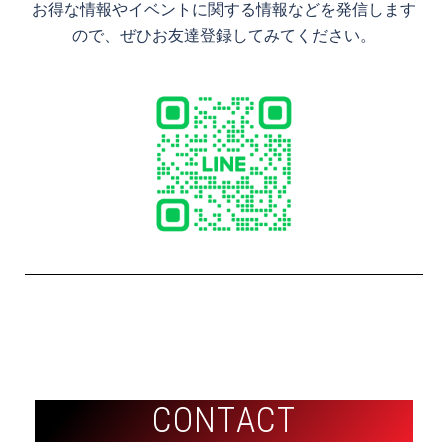
お得な情報やイベントに関する情報などを発信します
ので、ぜひお友達登録してみてください。
C
C
O
O
N
N
T
T
A
A
C
C
T
T