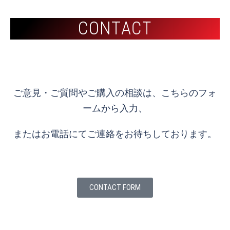
C
C
O
O
N
N
T
T
A
A
C
C
T
T
ご意見・ご質問やご購入の相談は、こちらのフォ
ームから入力、
またはお電話にてご連絡をお待ちしております。
CONTACT FORM