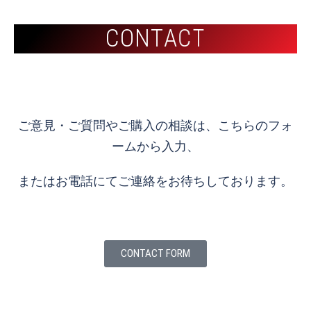
C
C
O
O
N
N
T
T
A
A
C
C
T
T
ご意見・ご質問やご購入の相談は、こちらのフォ
ームから入力、
またはお電話にてご連絡をお待ちしております。
CONTACT FORM