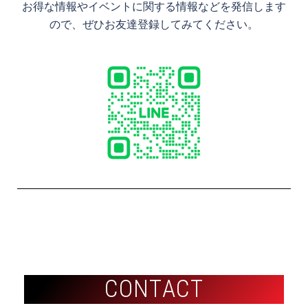
お得な情報やイベントに関する情報などを発信します
ので、ぜひお友達登録してみてください。
C
C
O
O
N
N
T
T
A
A
C
C
T
T