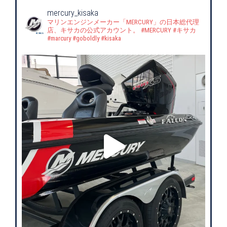
mercury_kisaka
マリンエンジンメーカー「MERCURY」の日本総代理
店、キサカの公式アカウント。
#MERCURY #キサカ
#marcury #goboldly #kisaka